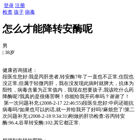
登录
注册
检查
孩子
病毒
怎么才能降转安酶呢
男
| 38岁
健康咨询描述：
段医生您好:我是丙肝患者,转安酶7年了一直也不正常,住院也
没正常,但属于轻微丙肝，我在没发现此病时就脾大，抗体为
阳性，病毒含量为正常值内．我现在想要孩子,我该吃什么药
降酶呢?我真的是很痛苦啊！你能给我开药单吗？谢谢了！
第一次问题补充:(2008-2-17 22:46:55)段医生您好:中药还能抗
病毒吗?如果也可以的话,就一并给我开了好吗?麻烦您了!第二
次问题补充:(2008-2-18 9:34:31)刚做的肝功检查:谷丙转安
酶:96.4,谷草转安酶:102.其它都正常.